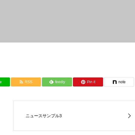
e
RSS
feedly
Pin it
note
ニュースサンプル3