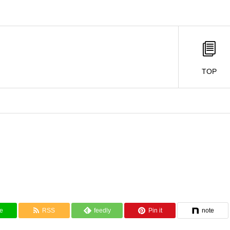
TOP
e
RSS
feedly
Pin it
note